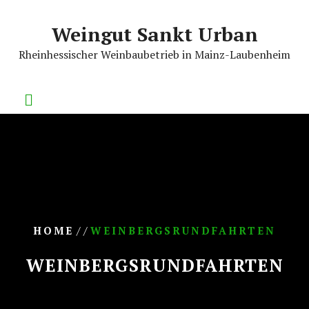
Skip
to
Weingut Sankt Urban
content
Rheinhessischer Weinbaubetrieb in Mainz-Laubenheim
/ /
HOME
WEINBERGSRUNDFAHRTEN
WEINBERGSRUNDFAHRTEN