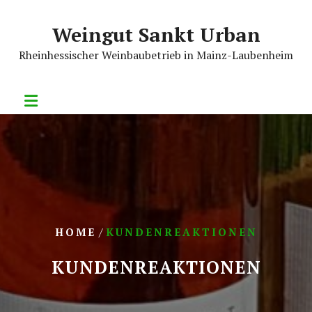
Skip
to
Weingut Sankt Urban
content
Rheinhessischer Weinbaubetrieb in Mainz-Laubenheim
/
HOME
KUNDENREAKTIONEN
KUNDENREAKTIONEN