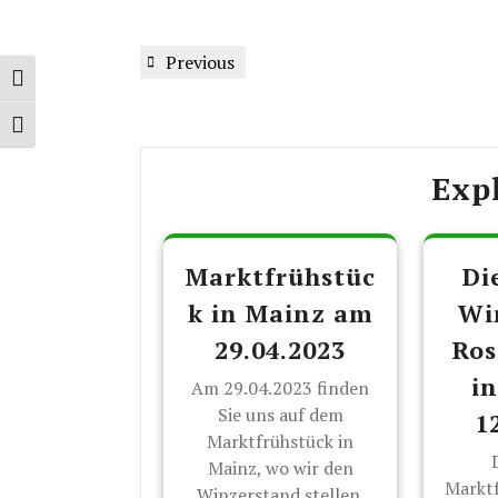
Beitragsnavigation
Previous
Previous
Toggle High Contrast
Post
Toggle Font size
Exp
Marktfrühstüc
Di
k in Mainz am
Wi
29.04.2023
Ro
i
Am 29.04.2023 finden
Sie uns auf dem
1
Marktfrühstück in
Mainz, wo wir den
Marktf
Winzerstand stellen.