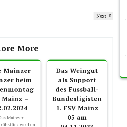
Next
Next
Post
lore More
e Mainzer
Das Weingut
nzer beim
als Support
senmontag
des Fussball-
n Mainz –
Bundesligisten
2.02.2024
1. FSV Mainz
05 am
Das Mainzer
rühstück wird im
04.11.2023