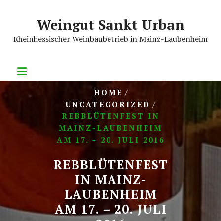
Skip
to
Weingut Sankt Urban
content
Rheinhessischer Weinbaubetrieb in Mainz-Laubenheim
/
HOME
/
UNCATEGORIZED
REBBLÜTENFEST IN
MAINZ-LAUBENHEIM
AM 17. – 20. JULI 2016
REBBLÜTENFEST
IN MAINZ-
LAUBENHEIM
AM 17. – 20. JULI